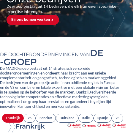
De groep bestaat uit 14 bedrijven, die elk hun eigen specifieke
expertise inbrengen.
Bij ons komen werken
DE
DE DOCHTERONDERNEMINGEN VAN
-GROEP
De MADIC-groep bestaat uit 14 strategisch verspreide
dochterondernemingen en ontleent haar kracht aan een unieke
complementariteit op geografisch, technologisch en marketinggebied.
De bedrijven van de groep zijn actief in verschillende regio’s in Europa
en de VS en combineren lokale expertise met een globale visie om beter
in te spelen op de behoeften van de markten. Dankzij gediversifieerde
technologische competenties en effectieve marketingsynergieën
optimaliseert de groep haar prestaties en garandeert tegelijkertijd
innovatie, klantgerichtheid en merkconsistentie.
Frankrijk
VK
Benelux
Duitsland
Italië
Spanje
VS
Frankrijk