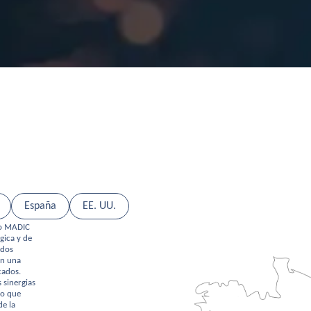
España
EE. UU.
po MADIC
gica y de
ados
on una
cados.
 sinergias
po que
de la