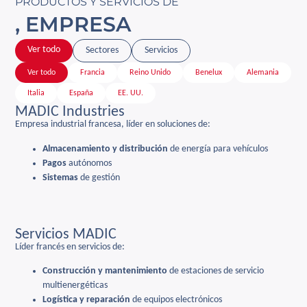
PRODUCTOS Y SERVICIOS DE
, EMPRESA
Ver todo
Sectores
Servicios
Ver todo
Francia
Reino Unido
Benelux
Alemania
Italia
España
EE. UU.
MADIC Industries
Empresa industrial francesa, líder en soluciones de:
Almacenamiento y distribución
de energía para vehículos
Pagos
autónomos
Sistemas
de gestión
Servicios MADIC
Líder francés en servicios de:
Construcción y mantenimiento
de estaciones de servicio
multienergéticas
Logística y
reparación
de equipos electrónicos