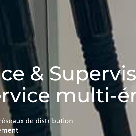
ce & Supervis
ervice multi-é
:
réseaux de distribution
gement