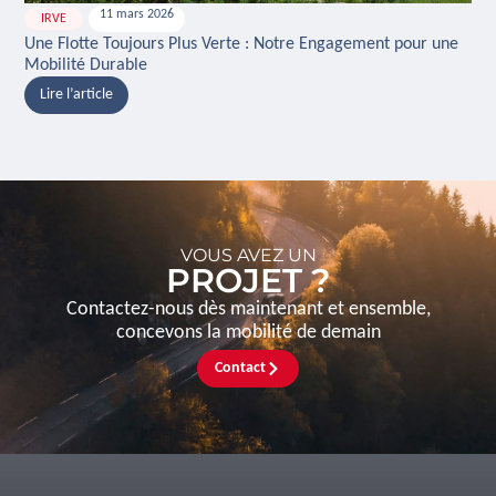
11 mars 2026
IRVE
H
Une Flotte Toujours Plus Verte : Notre Engagement pour une
Ina
Mobilité Durable
And
Lire l’article
L
VOUS AVEZ UN
PROJET ?
Contactez-nous dès maintenant et ensemble,
concevons la mobilité de demain
Contact