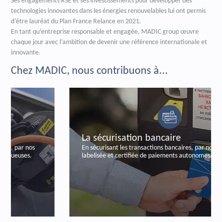
Ses engagements RSE et ses investissements pour développer des
technologies innovantes dans les énergies renouvelables lui ont permis
d’être lauréat du Plan France Relance en 2021.
En tant qu’entreprise responsable et engagée, MADIC group œuvre
chaque jour avec l’ambition de devenir une référence internationale et
innovante.
Chez MADIC, nous contribuons à...
La sécurisation bancaire
En sécurisant les transactions bancaires, par notre offre
labelisée et certifiée de paiements autonomes.