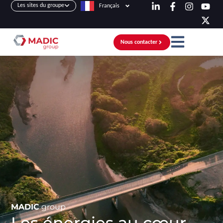
Les sites du groupe
Français
Nous contacter
MADIC
group
Les énergies au cœur