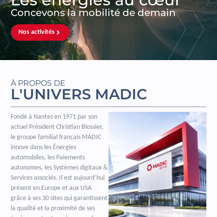
Concevons la mobilité de demain
Nos activités
À PROPOS DE
L'UNIVERS MADIC
Fondé à Nantes en 1971 par son
actuel Président Christian Blossier,
le groupe familial français MADIC
innove dans les Énergies
automobiles, les Paiements
autonomes, les Systèmes digitaux &
Services associés. Il est aujourd’hui
présent en Europe et aux USA
grâce à ses 30 sites qui garantissent
la qualité et la proximité de ses