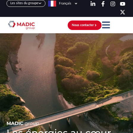
Les sites du groupe
Français
Nous contacter
MADIC
group
Les énergies au cœur