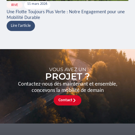
11 mars 2026
IRVE
H
Une Flotte Toujours Plus Verte : Notre Engagement pour une
Ina
Mobilité Durable
And
Lire l’article
L
VOUS AVEZ UN
PROJET ?
Contactez-nous dès maintenant et ensemble,
concevons la mobilité de demain
Contact