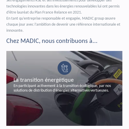
Ses engagements RSE et ses investissements pour développer des
technologies innovantes dans les énergies renouvelables lui ont permis
d’être lauréat du Plan France Relance en 2021.
En tant qu’entreprise responsable et engagée, MADIC group œuvre
chaque jour avec l’ambition de devenir une référence internationale et
innovante.
Chez MADIC, nous contribuons à...
La sécurisation bancaire
n écologique, par nos
En sécurisant les transactions bancaires, pa
rnatives vertueuses.
labelisée et certifiée de paiements autono