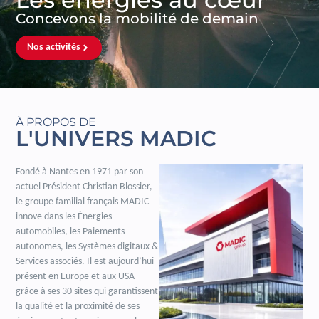
Concevons la mobilité de demain
Nos activités
À PROPOS DE
L'UNIVERS MADIC
Fondé à Nantes en 1971 par son
actuel Président Christian Blossier,
le groupe familial français MADIC
innove dans les Énergies
automobiles, les Paiements
autonomes, les Systèmes digitaux &
Services associés. Il est aujourd’hui
présent en Europe et aux USA
grâce à ses 30 sites qui garantissent
la qualité et la proximité de ses