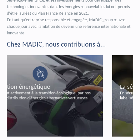
Ses engagements RSE et ses investissements pour développer des
technologies innovantes dans les énergies renouvelables lui ont permis
d’être lauréat du Plan France Relance en 2021.
En tant qu’entreprise responsable et engagée, MADIC group œuvre
chaque jour avec l’ambition de devenir une référence internationale et
innovante.
Chez MADIC, nous contribuons à...
La sécurisation bancaire
En sécurisant les transactions bancaires, par notre offre
labelisée et certifiée de paiements autonomes.