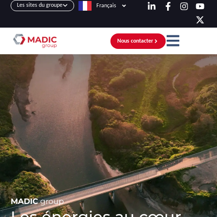
Les sites du groupe
Français
Nous contacter
MADIC
group
Les énergies au cœur