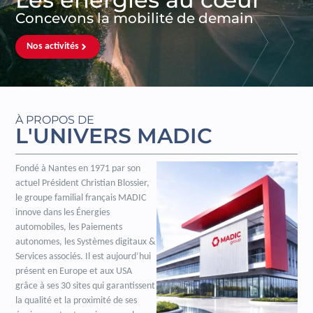
Concevons la mobilité de demain
Nos activités
À PROPOS DE
L'UNIVERS MADIC
Fondé à Nantes en 1971 par son
actuel Président Christian Blossier,
le groupe familial français MADIC
innove dans les Énergies
automobiles, les Paiements
autonomes, les Systèmes digitaux &
Services associés. Il est aujourd’hui
présent en Europe et aux USA
grâce à ses 30 sites qui garantissent
la qualité et la proximité de ses