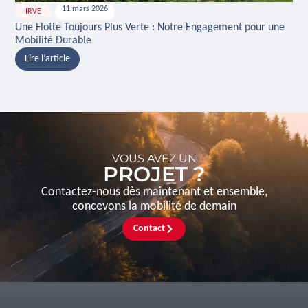
11 mars 2026
IRVE
H
Une Flotte Toujours Plus Verte : Notre Engagement pour une
Ina
Mobilité Durable
And
Lire l’article
L
VOUS AVEZ UN
PROJET ?
Contactez-nous dès maintenant et ensemble,
concevons la mobilité de demain
Contact