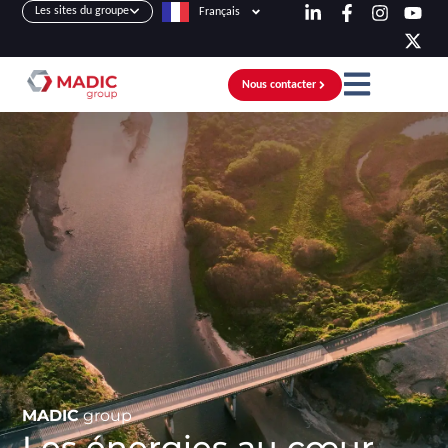
Les sites du groupe
Français
Nous contacter
MADIC
group
Les énergies au cœur