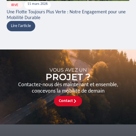
11 mars 2026
IRVE
H
Une Flotte Toujours Plus Verte : Notre Engagement pour une
Ina
Mobilité Durable
And
Lire l’article
L
VOUS AVEZ UN
PROJET ?
Contactez-nous dès maintenant et ensemble,
concevons la mobilité de demain
Contact