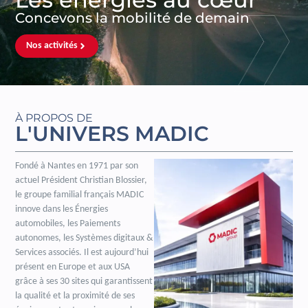
Concevons la mobilité de demain
Nos activités
À PROPOS DE
L'UNIVERS MADIC
Fondé à Nantes en 1971 par son
actuel Président Christian Blossier,
le groupe familial français MADIC
innove dans les Énergies
automobiles, les Paiements
autonomes, les Systèmes digitaux &
Services associés. Il est aujourd’hui
présent en Europe et aux USA
grâce à ses 30 sites qui garantissent
la qualité et la proximité de ses