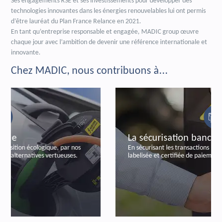
Ses engagements RSE et ses investissements pour développer des
technologies innovantes dans les énergies renouvelables lui ont permis
d’être lauréat du Plan France Relance en 2021.
En tant qu’entreprise responsable et engagée, MADIC group œuvre
chaque jour avec l’ambition de devenir une référence internationale et
innovante.
Chez MADIC, nous contribuons à...
La sécurisation bancaire
En sécurisant les transactions bancaires, par notre offre
labelisée et certifiée de paiements autonomes.