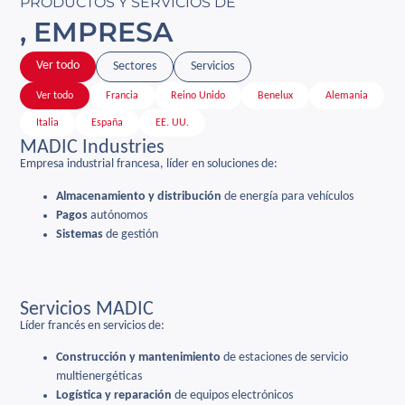
PRODUCTOS Y SERVICIOS DE
, EMPRESA
Ver todo
Sectores
Servicios
Ver todo
Francia
Reino Unido
Benelux
Alemania
Italia
España
EE. UU.
MADIC Industries
Empresa industrial francesa, líder en soluciones de:
Almacenamiento y distribución
de energía para vehículos
Pagos
autónomos
Sistemas
de gestión
Servicios MADIC
Líder francés en servicios de:
Construcción y mantenimiento
de estaciones de servicio
multienergéticas
Logística y
reparación
de equipos electrónicos