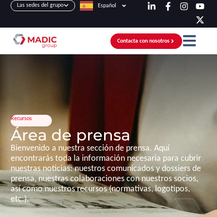
Las sedes del grupo
Español
Contacta con nosotros
Recursos
Área de prensa
Bienvenido a nuestra sección de prensa. Aquí
encontrarás toda la información necesaria para cubrir
nuestras noticias: nuestros comunicados y dossiers de
prensa, nuestras colaboraciones con nuestros socios,
así como nuestros recursos (normativas, logotipos,
etc.).