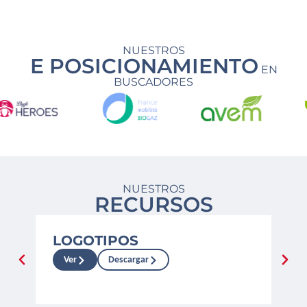
NUESTROS
E POSICIONAMIENTO
EN
BUSCADORES
NUESTROS
RECURSOS
LOGOTIPOS
MA
VI
Ver
Descargar
V