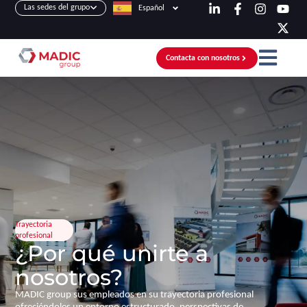
Las sedes del grupo
Español
Contacta con nosotros
Trayectoria
profesional
¿Por qué unirte a
nosotros?
MADIC group sus empleados en su trayectoria profesional