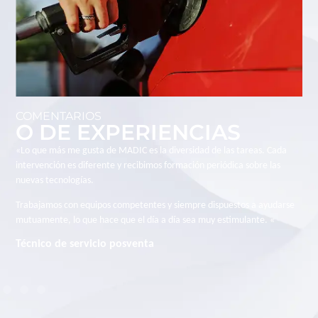
COMENTARIOS
O DE EXPERIENCIAS
«Me incorporé a MADIC para participar en proyectos técnicos de gran
envergadura. Valoro mucho la confianza que se deposita en los
empleados, la autonomía a la hora de gestionar nuestros proyectos y la
cercanía con las distintas áreas de negocio del grupo.
Cada proyecto es un nuevo reto. «
Encargada de negocios