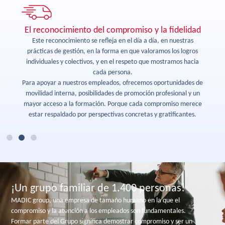
El reconocimiento del compromiso y la fidelidad
le,
Este reconocimiento se refleja en el día a día, en nuestras
C
prácticas de gestión, en la forma en que valoramos los logros
un
e
individuales y colectivos, y en el respeto que mostramos hacia
va
cada persona.
in
Para apoyar a nuestros empleados, ofrecemos oportunidades de
má
movilidad interna, posibilidades de promoción profesional y un
mayor acceso a la formación. Porque cada compromiso merece
estar respaldado por perspectivas concretas y gratificantes.
¡Un grupo familiar de 1.400 personas!
MADIC group, una empresa de tamaño humano en la que el
compromiso y la atención a los empleados son fundamentales.
Formar parte del Grupo significa demostrar compromiso y ser un