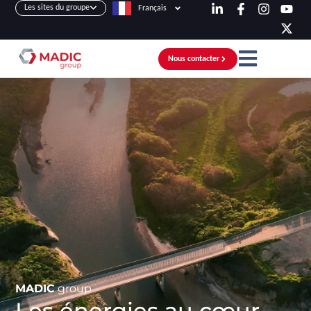
Les sites du groupe
Français
Nous contacter
MADIC
group
Les énergies au cœur