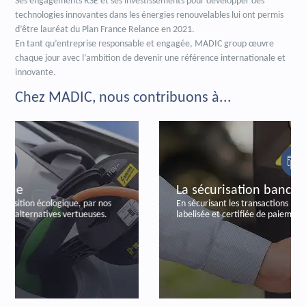
Ses engagements RSE et ses investissements pour développer des
technologies innovantes dans les énergies renouvelables lui ont permis
d’être lauréat du Plan France Relance en 2021.
En tant qu’entreprise responsable et engagée, MADIC group œuvre
chaque jour avec l’ambition de devenir une référence internationale et
innovante.
Chez MADIC, nous contribuons à...
La sécurisation bancaire
En sécurisant les transactions bancaires, par notre offre
labelisée et certifiée de paiements autonomes.