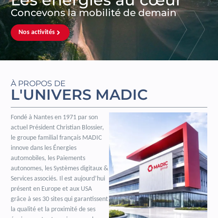
Concevons la mobilité de demain
Nos activités
À PROPOS DE
L'UNIVERS MADIC
Fondé à Nantes en 1971 par son
actuel Président Christian Blossier,
le groupe familial français MADIC
innove dans les Énergies
automobiles, les Paiements
autonomes, les Systèmes digitaux &
Services associés. Il est aujourd’hui
présent en Europe et aux USA
grâce à ses 30 sites qui garantissent
la qualité et la proximité de ses