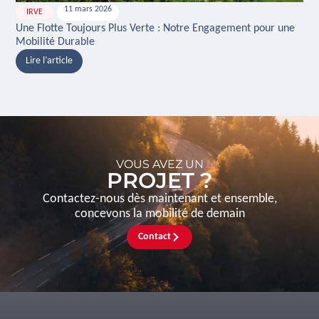
11 mars 2026
IRVE
H
Une Flotte Toujours Plus Verte : Notre Engagement pour une
Ina
Mobilité Durable
And
Lire l’article
L
VOUS AVEZ UN
PROJET ?
Contactez-nous dès maintenant et ensemble,
concevons la mobilité de demain
Contact