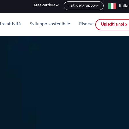
Area carriera
I siti del gruppo
Itali
tre attività
Sviluppo sostenibile
Risorse
Unisciti a noi