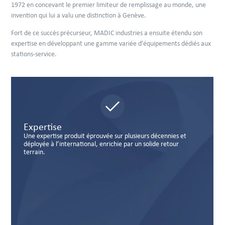
1972 en concevant le premier limiteur de remplissage au monde, une
invention qui lui a valu une distinction à Genève.
Fort de ce succès précurseur, MADIC industries a ensuite étendu son
expertise en développant une gamme variée d’équipements dédiés aux
stations-service.
pertise
Con
 expertise produit éprouvée sur plusieurs décennies et
Une c
loyée à l’international, enrichie par un solide retour
vigueu
rain.
group