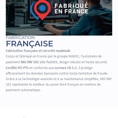
FABRICATION
FRANÇAISE
Fabrication française et sécurité maximale
Conçu et fabriqué en France par le groupe MADIC, l’automate de
MG PAY 101
paiement
allie fiabilité, design robuste et haute sécurité.
Certifié PCI PTS
normes CB 5.5
et conforme aux
, il protège
efficacement les données bancaires contre toute tentative de fraude.
Grâce à sa technologie avancée et à sa maintenance simplifiée, MG PAY
101 représente le meilleur du savoir-faire français en matière de
paiement automatique.