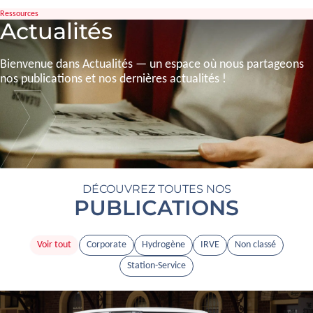
Prendre contact
Ressources
Actualités
Bienvenue dans Actualités — un espace où nous partageons
nos publications et nos dernières actualités !
DÉCOUVREZ TOUTES NOS
PUBLICATIONS
Voir tout
Corporate
Hydrogène
IRVE
Non classé
Station-Service