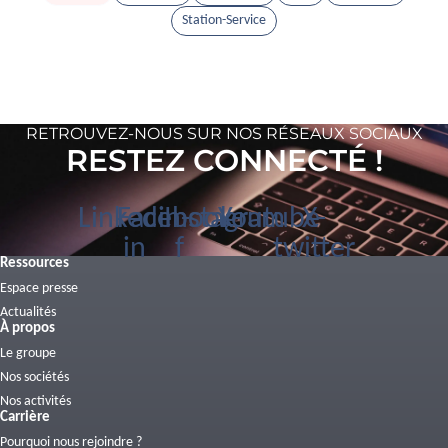
Station-Service
RETROUVEZ-NOUS SUR NOS RÉSEAUX SOCIAUX
RESTEZ CONNECTÉ !
Linkedin-
Facebook-
Instagram
Youtube
X-
in
f
twitter
Ressources
Espace presse
Actualités
À propos
Le groupe
Nos sociétés
Nos activités
Carrière
Pourquoi nous rejoindre ?