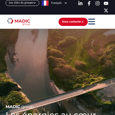
Les sites du groupe
Français
Nous contacter
MADIC
group
Les énergies au cœur