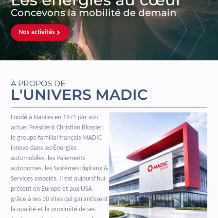
Concevons la mobilité de demain
Nos activités
À PROPOS DE
L'UNIVERS MADIC
Fondé à Nantes en 1971 par son
actuel Président Christian Blossier,
le groupe familial français MADIC
innove dans les Énergies
automobiles, les Paiements
autonomes, les Systèmes digitaux &
Services associés. Il est aujourd’hui
présent en Europe et aux USA
grâce à ses 30 sites qui garantissent
la qualité et la proximité de ses