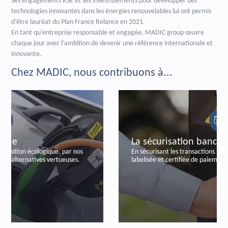
Ses engagements RSE et ses investissements pour développer des
technologies innovantes dans les énergies renouvelables lui ont permis
d’être lauréat du Plan France Relance en 2021.
En tant qu’entreprise responsable et engagée, MADIC group œuvre
chaque jour avec l’ambition de devenir une référence internationale et
innovante.
Chez MADIC, nous contribuons à...
La sécurisation bancaire
En sécurisant les transactions bancaires, par notre offre
labelisée et certifiée de paiements autonomes.