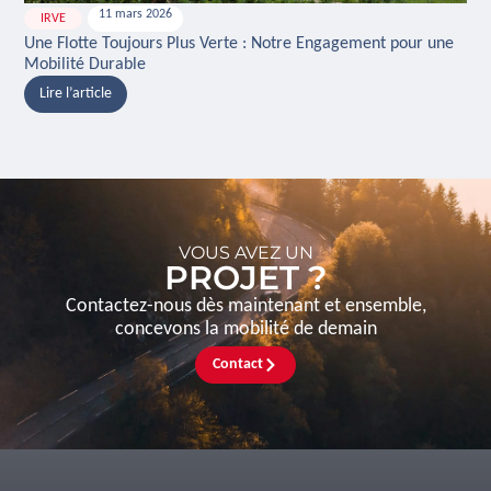
11 mars 2026
IRVE
H
Une Flotte Toujours Plus Verte : Notre Engagement pour une
Ina
Mobilité Durable
And
Lire l’article
L
VOUS AVEZ UN
PROJET ?
Contactez-nous dès maintenant et ensemble,
concevons la mobilité de demain
Contact