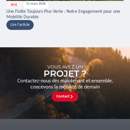
11 mars 2026
IRVE
H
Une Flotte Toujours Plus Verte : Notre Engagement pour une
Ina
Mobilité Durable
And
Lire l’article
L
VOUS AVEZ UN
PROJET ?
Contactez-nous dès maintenant et ensemble,
concevons la mobilité de demain
Contact