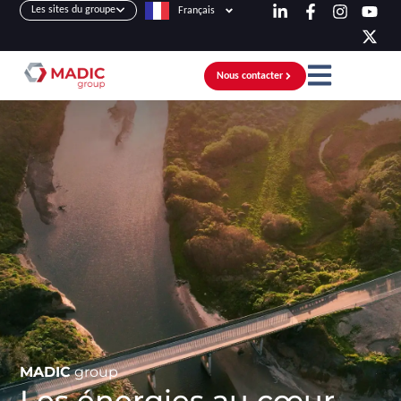
Les sites du groupe
Français
Nous contacter
MADIC
group
Les énergies au cœur