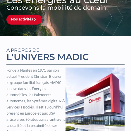
Concevons la mobilité de demain
Nos activités
À PROPOS DE
L'UNIVERS MADIC
Fondé à Nantes en 1971 par son
actuel Président Christian Blossier,
le groupe familial français MADIC
innove dans les Énergies
automobiles, les Paiements
autonomes, les Systèmes digitaux &
Services associés. Il est aujourd’hui
présent en Europe et aux USA
grâce à ses 30 sites qui garantissent
la qualité et la proximité de ses