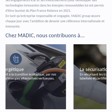
Ses engagements RSE et ses investissements pour développer des
technologies innovantes dans les énergies renouvelables lui ont permis
d’être lauréat du Plan France Relance en 2021.
En tant qu’entreprise responsable et engagée, MADIC group œuvre
chaque jour avec l’ambition de devenir une référence internationale et
innovante.
Chez MADIC, nous contribuons à...
La sécurisation bancaire
En sécurisant les transactions bancaires, par notre offre
labelisée et certifiée de paiements autonomes.