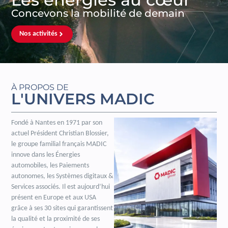
Concevons la mobilité de demain
Nos activités
À PROPOS DE
L'UNIVERS MADIC
Fondé à Nantes en 1971 par son
actuel Président Christian Blossier,
le groupe familial français MADIC
innove dans les Énergies
automobiles, les Paiements
autonomes, les Systèmes digitaux &
Services associés. Il est aujourd’hui
présent en Europe et aux USA
grâce à ses 30 sites qui garantissent
la qualité et la proximité de ses