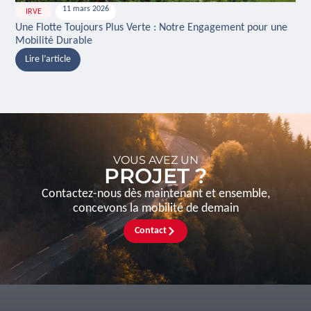
11 mars 2026
IRVE
H
Une Flotte Toujours Plus Verte : Notre Engagement pour une
Ina
Mobilité Durable
And
Lire l’article
L
VOUS AVEZ UN
PROJET ?
Contactez-nous dès maintenant et ensemble,
concevons la mobilité de demain
Contact