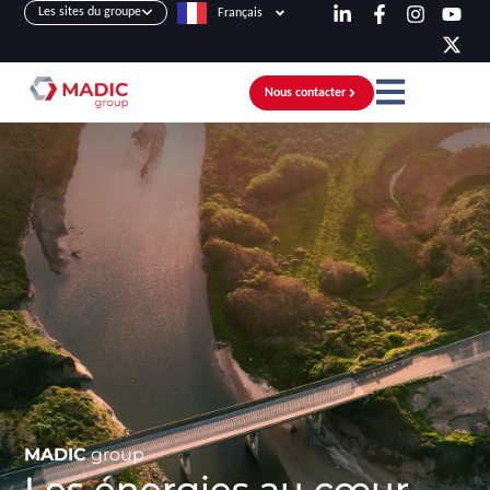
Les sites du groupe
Français
Nous contacter
MADIC
group
Les énergies au cœur