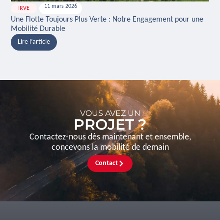
11 mars 2026
IRVE
H
Une Flotte Toujours Plus Verte : Notre Engagement pour une
Ina
Mobilité Durable
And
Lire l’article
L
VOUS AVEZ UN
PROJET ?
Contactez-nous dès maintenant et ensemble,
concevons la mobilité de demain
Contact