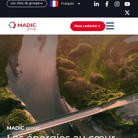
Les sites du groupe
Français
Nous contacter
MADIC
group
Les énergies au cœur