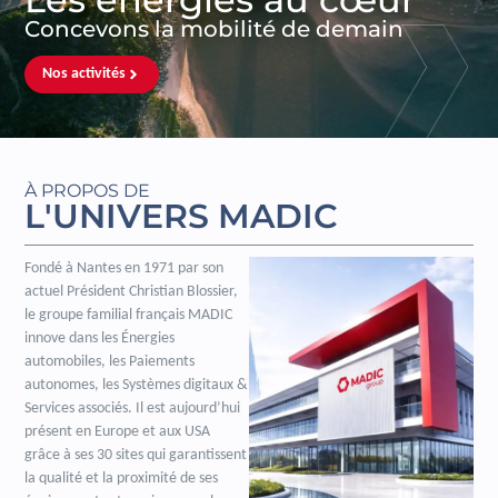
Concevons la mobilité de demain
Nos activités
À PROPOS DE
L'UNIVERS MADIC
Fondé à Nantes en 1971 par son
actuel Président Christian Blossier,
le groupe familial français MADIC
innove dans les Énergies
automobiles, les Paiements
autonomes, les Systèmes digitaux &
Services associés. Il est aujourd’hui
présent en Europe et aux USA
grâce à ses 30 sites qui garantissent
la qualité et la proximité de ses