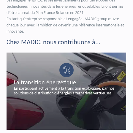
Ses engagements RSE et ses investissements pour développer des
technologies innovantes dans les énergies renouvelables lui ont permis
d’être lauréat du Plan France Relance en 2021.
En tant qu’entreprise responsable et engagée, MADIC group œuvre
chaque jour avec l’ambition de devenir une référence internationale et
innovante.
Chez MADIC, nous contribuons à...
rgétique
La sécurisation ban
à la transition écologique, par nos
En sécurisant les transaction
d’énergies alternatives vertueuses.
labelisée et certifiée de pa