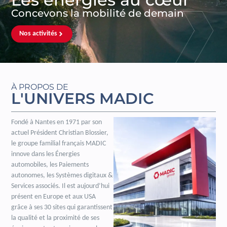
Concevons la mobilité de demain
Nos activités
À PROPOS DE
L'UNIVERS MADIC
Fondé à Nantes en 1971 par son
actuel Président Christian Blossier,
le groupe familial français MADIC
innove dans les Énergies
automobiles, les Paiements
autonomes, les Systèmes digitaux &
Services associés. Il est aujourd’hui
présent en Europe et aux USA
grâce à ses 30 sites qui garantissent
la qualité et la proximité de ses