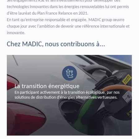
Ses engagements RSE et ses investissements pour développer des
technologies innovantes dans les énergies renouvelables lui ont permis
d’être lauréat du Plan France Relance en 2021.
En tant qu’entreprise responsable et engagée, MADIC group œuvre
chaque jour avec l’ambition de devenir une référence internationale et
innovante.
Chez MADIC, nous contribuons à...
 énergétique
La sécurisation
ement à la transition écologique, par nos
En sécurisant les trans
ution d’énergies alternatives vertueuses.
labelisée et certifiée