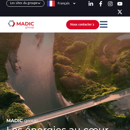
Les sites du groupe
Français
Nous contacter
MADIC
group
Les énergies au cœur