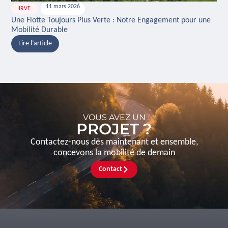
11 mars 2026
IRVE
H
Une Flotte Toujours Plus Verte : Notre Engagement pour une
Ina
Mobilité Durable
And
Lire l’article
L
VOUS AVEZ UN
PROJET ?
Contactez-nous dès maintenant et ensemble,
concevons la mobilité de demain
Contact