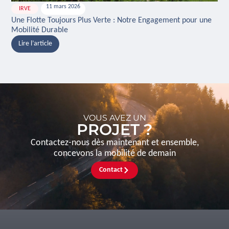
11 mars 2026
IRVE
H
Une Flotte Toujours Plus Verte : Notre Engagement pour une
Ina
Mobilité Durable
And
Lire l’article
L
VOUS AVEZ UN
PROJET ?
Contactez-nous dès maintenant et ensemble,
concevons la mobilité de demain
Contact