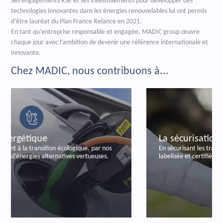
Ses engagements RSE et ses investissements pour développer des
technologies innovantes dans les énergies renouvelables lui ont permis
d’être lauréat du Plan France Relance en 2021.
En tant qu’entreprise responsable et engagée, MADIC group œuvre
chaque jour avec l’ambition de devenir une référence internationale et
innovante.
Chez MADIC, nous contribuons à...
La sécurisation bancaire
En sécurisant les transactions bancaires, par notre offre
labelisée et certifiée de paiements autonomes.