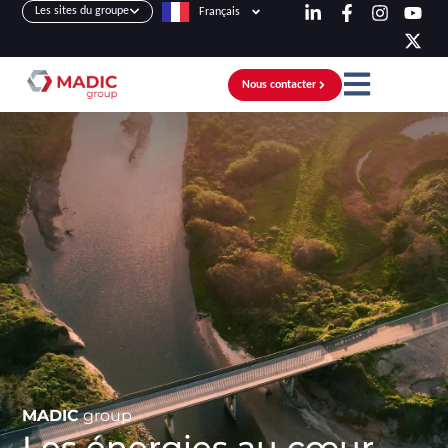
Les sites du groupe
Français
Nous contacter
MADIC
group
Les énergies au cœur