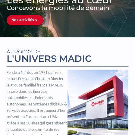
Concevons la mobilité de demain
Nos activités
À PROPOS DE
L'UNIVERS MADIC
Fondé à Nantes en 1971 par son
actuel Président Christian Blossier,
le groupe familial français MADIC
innove dans les Énergies
automobiles, les Paiements
autonomes, les Systèmes digitaux &
Services associés. Il est aujourd’hui
présent en Europe et aux USA
grâce à ses 30 sites qui garantissent
la qualité et la proximité de ses