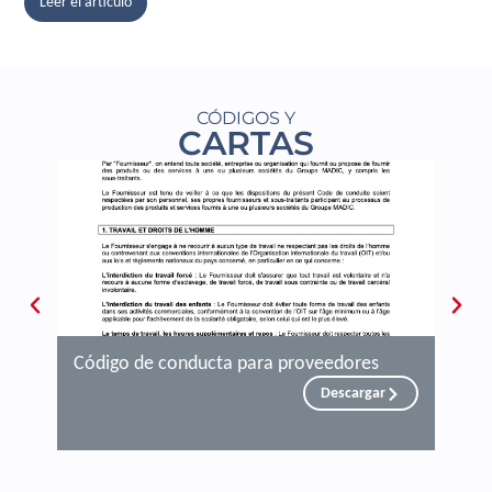
Leer el artículo
L
CÓDIGOS Y
CARTAS
Código de conducta para proveedores
Bala
Resu
Descargar