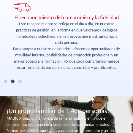
El reconocimiento del compromiso y la fidelidad
le,
Este reconocimiento se refleja en el día a día, en nuestras
C
prácticas de gestión, en la forma en que valoramos los logros
un
e
individuales y colectivos, y en el respeto que mostramos hacia
va
cada persona.
in
Para apoyar a nuestros empleados, ofrecemos oportunidades de
má
movilidad interna, posibilidades de promoción profesional y un
mayor acceso a la formación. Porque cada compromiso merece
estar respaldado por perspectivas concretas y gratificantes.
¡Un grupo familiar de 1.400 personas!
MADIC group, una empresa de tamaño humano en la que el
compromiso y la atención a los empleados son fundamentales.
Formar parte del Grupo significa demostrar compromiso y ser un