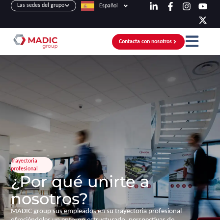
Las sedes del grupo
Español
Contacta con nosotros
Trayectoria
profesional
¿Por qué unirte a
nosotros?
MADIC group sus empleados en su trayectoria profesional