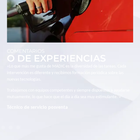
COMENTARIOS
O DE EXPERIENCIAS
«Me incorporé a MADIC para participar en proyectos técnicos de gran
envergadura. Valoro mucho la confianza que se deposita en los
empleados, la autonomía a la hora de gestionar nuestros proyectos y la
cercanía con las distintas áreas de negocio del grupo.
Cada proyecto es un nuevo reto. «
Encargada de negocios