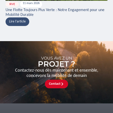
11 mars 2026
IRVE
H
Une Flotte Toujours Plus Verte : Notre Engagement pour une
Ina
Mobilité Durable
And
Lire l’article
L
VOUS AVEZ UN
PROJET ?
Contactez-nous dès maintenant et ensemble,
concevons la mobilité de demain
Contact