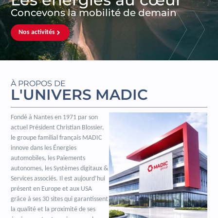
Concevons la mobilité de demain
Nos activités
À PROPOS DE
L'UNIVERS MADIC
Fondé à Nantes en 1971 par son
actuel Président Christian Blossier,
le groupe familial français MADIC
innove dans les Énergies
automobiles, les Paiements
autonomes, les Systèmes digitaux &
Services associés. Il est aujourd’hui
présent en Europe et aux USA
grâce à ses 30 sites qui garantissent
la qualité et la proximité de ses