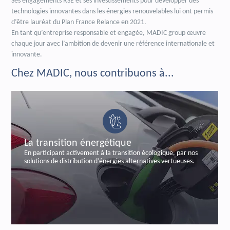
Ses engagements RSE et ses investissements pour développer des
technologies innovantes dans les énergies renouvelables lui ont permis
d’être lauréat du Plan France Relance en 2021.
En tant qu’entreprise responsable et engagée, MADIC group œuvre
chaque jour avec l’ambition de devenir une référence internationale et
innovante.
Chez MADIC, nous contribuons à...
 transition énergétique
La s
participant activement à la transition écologique, par nos
En séc
utions de distribution d’énergies alternatives vertueuses.
label