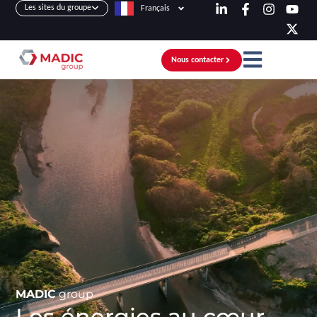
Les sites du groupe
Français
Nous contacter
MADIC
group
Les énergies au cœur