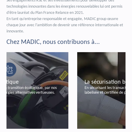
Ses engagements RSE et ses investissements pour développer des
technologies innovantes dans les énergies renouvelables lui ont permis
d’être lauréat du Plan France Relance en 2021.
En tant qu’entreprise responsable et engagée, MADIC group œuvre
chaque jour avec l’ambition de devenir une référence internationale et
innovante.
Chez MADIC, nous contribuons à...
La sécurisation bancaire
En sécurisant les transactions bancaires, par notre offre
labelisée et certifiée de paiements autonomes.