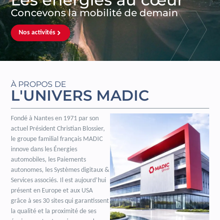
Concevons la mobilité de demain
Nos activités
À PROPOS DE
L'UNIVERS MADIC
Fondé à Nantes en 1971 par son
actuel Président Christian Blossier,
le groupe familial français MADIC
innove dans les Énergies
automobiles, les Paiements
autonomes, les Systèmes digitaux &
Services associés. Il est aujourd’hui
présent en Europe et aux USA
grâce à ses 30 sites qui garantissent
la qualité et la proximité de ses