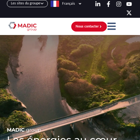
Les sites du groupe
Français
Nous contacter
MADIC
group
Les énergies au cœur