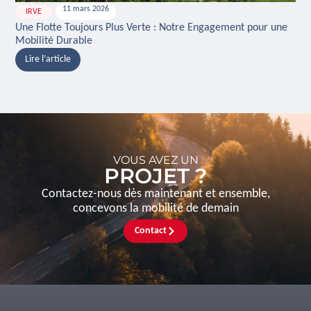
11 mars 2026
IRVE
H
Une Flotte Toujours Plus Verte : Notre Engagement pour une
Ina
Mobilité Durable
And
Lire l’article
L
VOUS AVEZ UN
PROJET ?
Contactez-nous dès maintenant et ensemble,
concevons la mobilité de demain
Contact