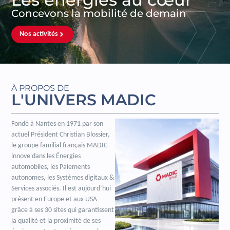
Concevons la mobilité de demain
Nos activités
À PROPOS DE
L'UNIVERS MADIC
Fondé à Nantes en 1971 par son
actuel Président Christian Blossier,
le groupe familial français MADIC
innove dans les Énergies
automobiles, les Paiements
autonomes, les Systèmes digitaux &
Services associés. Il est aujourd’hui
présent en Europe et aux USA
grâce à ses 30 sites qui garantissent
la qualité et la proximité de ses