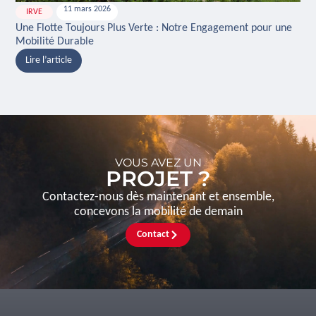
11 mars 2026
IRVE
H
Une Flotte Toujours Plus Verte : Notre Engagement pour une
Ina
Mobilité Durable
And
Lire l’article
L
VOUS AVEZ UN
PROJET ?
Contactez-nous dès maintenant et ensemble,
concevons la mobilité de demain
Contact