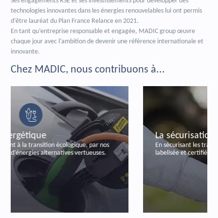
Ses engagements RSE et ses investissements pour développer des
technologies innovantes dans les énergies renouvelables lui ont permis
d’être lauréat du Plan France Relance en 2021.
En tant qu’entreprise responsable et engagée, MADIC group œuvre
chaque jour avec l’ambition de devenir une référence internationale et
innovante.
Chez MADIC, nous contribuons à...
La sécurisation bancaire
En sécurisant les transactions bancaires, par notre offre
labelisée et certifiée de paiements autonomes.