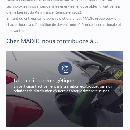
Ses engagements RSE et ses investissements pour développer des
technologies innovantes dans les énergies renouvelables lui ont permis
d’être lauréat du Plan France Relance en 2021.
En tant qu’entreprise responsable et engagée, MADIC group œuvre
chaque jour avec l’ambition de devenir une référence internationale et
innovante.
Chez MADIC, nous contribuons à...
e
La sécurisation bancaire
ition écologique, par nos
En sécurisant les transactions bancaire
alternatives vertueuses.
labelisée et certifiée de paiements a