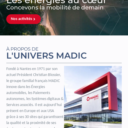
Concevons la mobilité de demain
Nos activités
À PROPOS DE
L'UNIVERS MADIC
Fondé à Nantes en 1971 par son
actuel Président Christian Blossier,
le groupe familial français MADIC
innove dans les Énergies
automobiles, les Paiements
autonomes, les Systèmes digitaux &
Services associés. Il est aujourd’hui
présent en Europe et aux USA
grâce à ses 30 sites qui garantissent
la qualité et la proximité de ses