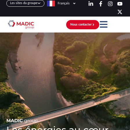
Les sites du groupe
Français
Nous contacter
MADIC
group
Les énergies au cœur