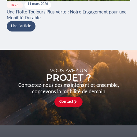
11 mars 2026
IRVE
H
Une Flotte Toujours Plus Verte : Notre Engagement pour une
Ina
Mobilité Durable
And
Lire l’article
L
VOUS AVEZ UN
PROJET ?
Contactez-nous dès maintenant et ensemble,
concevons la mobilité de demain
Contact