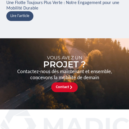
Une Flotte Toujours Plus Verte : Notre Engagement pour une
Ina
Mobilité Durable
And
Lire l’article
L
VOUS AVEZ UN
PROJET ?
Contactez-nous dès maintenant et ensemble,
concevons la mobilité de demain
Contact