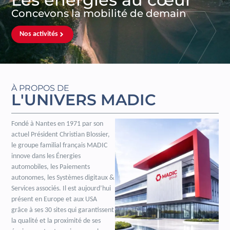
Concevons la mobilité de demain
Nos activités
À PROPOS DE
L'UNIVERS MADIC
Fondé à Nantes en 1971 par son
actuel Président Christian Blossier,
le groupe familial français MADIC
innove dans les Énergies
automobiles, les Paiements
autonomes, les Systèmes digitaux &
Services associés. Il est aujourd’hui
présent en Europe et aux USA
grâce à ses 30 sites qui garantissent
la qualité et la proximité de ses