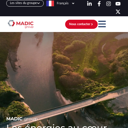
Les sites du groupe
Français
Nous contacter
MADIC
group
Les énergies au cœur