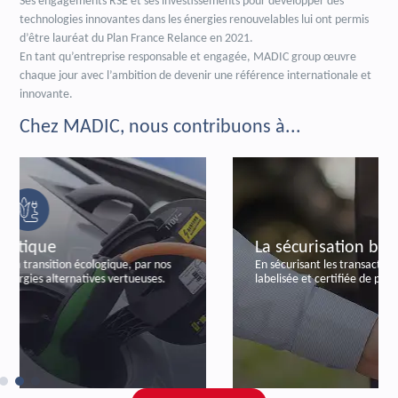
Ses engagements RSE et ses investissements pour développer des
technologies innovantes dans les énergies renouvelables lui ont permis
d’être lauréat du Plan France Relance en 2021.
En tant qu’entreprise responsable et engagée, MADIC group œuvre
chaque jour avec l’ambition de devenir une référence internationale et
innovante.
Chez MADIC, nous contribuons à...
La sécurisation bancaire
En sécurisant les transactions bancaires, par notre offre
labelisée et certifiée de paiements autonomes.