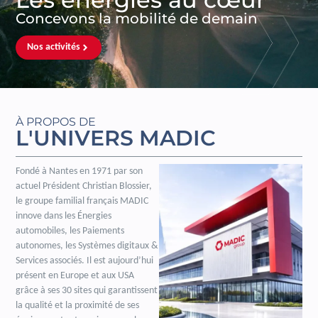
Concevons la mobilité de demain
Nos activités
À PROPOS DE
L'UNIVERS MADIC
Fondé à Nantes en 1971 par son
actuel Président Christian Blossier,
le groupe familial français MADIC
innove dans les Énergies
automobiles, les Paiements
autonomes, les Systèmes digitaux &
Services associés. Il est aujourd’hui
présent en Europe et aux USA
grâce à ses 30 sites qui garantissent
la qualité et la proximité de ses