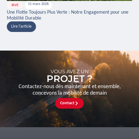
11 mars 2026
IRVE
H
Une Flotte Toujours Plus Verte : Notre Engagement pour une
Ina
Mobilité Durable
And
Lire l’article
L
VOUS AVEZ UN
PROJET ?
Contactez-nous dès maintenant et ensemble,
concevons la mobilité de demain
Contact