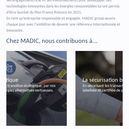
Ses engagements RSE et ses investissements pour développer des
technologies innovantes dans les énergies renouvelables lui ont permis
d’être lauréat du Plan France Relance en 2021.
En tant qu’entreprise responsable et engagée, MADIC group œuvre
chaque jour avec l’ambition de devenir une référence internationale et
innovante.
Chez MADIC, nous contribuons à...
La sécurisation bancaire
En sécurisant les transactions bancaires, par notre offre
labelisée et certifiée de paiements autonomes.