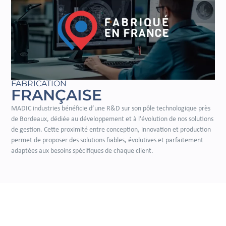
FABRICATION
FRANÇAISE
MADIC industries bénéficie d’une R&D sur son pôle technologique près
de Bordeaux, dédiée au développement et à l’évolution de nos solutions
de gestion. Cette proximité entre conception, innovation et production
permet de proposer des solutions fiables, évolutives et parfaitement
adaptées aux besoins spécifiques de chaque client.
DÉCOUVREZ NOS SOLUTIONS DE GESTION POUR
STATIONS PUBLIQUES ET