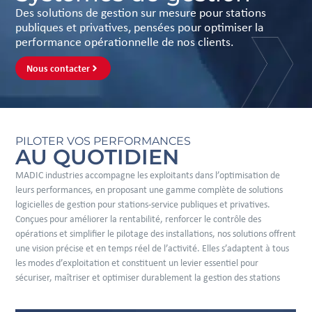
Des solutions de gestion sur mesure pour stations
publiques et privatives, pensées pour optimiser la
performance opérationnelle de nos clients.​
Nous contacter
PILOTER VOS PERFORMANCES
AU QUOTIDIEN
MADIC industries accompagne les exploitants dans l’optimisation de
leurs performances, en proposant une gamme complète de solutions
logicielles de gestion pour stations-service publiques et privatives.
Conçues pour améliorer la rentabilité, renforcer le contrôle des
opérations et simplifier le pilotage des installations, nos solutions offrent
une vision précise et en temps réel de l’activité. Elles s’adaptent à tous
les modes d’exploitation et constituent un levier essentiel pour
sécuriser, maîtriser et optimiser durablement la gestion des stations​