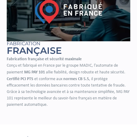
FABRICATION
FRANÇAISE
Fabrication française et sécurité maximale
Conçu et fabriqué en France par le groupe MADIC, l’automate de
MG PAY 101
paiement
allie fiabilité, design robuste et haute sécurité.
Certifié PCI PTS
normes CB 5.5
et conforme aux
, il protège
efficacement les données bancaires contre toute tentative de fraude.
Grâce à sa technologie avancée et à sa maintenance simplifiée, MG PAY
101 représente le meilleur du savoir-faire français en matière de
paiement automatique.