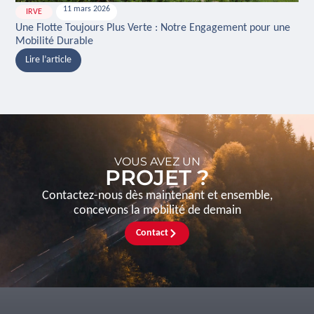
11 mars 2026
IRVE
H
Une Flotte Toujours Plus Verte : Notre Engagement pour une
Ina
Mobilité Durable
And
Lire l’article
L
VOUS AVEZ UN
PROJET ?
Contactez-nous dès maintenant et ensemble,
concevons la mobilité de demain
Contact