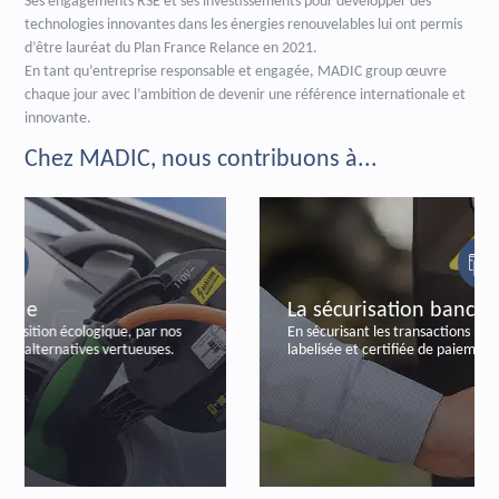
Ses engagements RSE et ses investissements pour développer des
technologies innovantes dans les énergies renouvelables lui ont permis
d’être lauréat du Plan France Relance en 2021.
En tant qu’entreprise responsable et engagée, MADIC group œuvre
chaque jour avec l’ambition de devenir une référence internationale et
innovante.
Chez MADIC, nous contribuons à...
La sécurisation bancaire
En sécurisant les transactions bancaires, par notre offre
labelisée et certifiée de paiements autonomes.