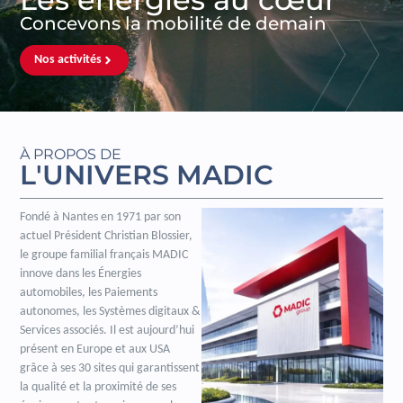
Concevons la mobilité de demain
Nos activités
À PROPOS DE
L'UNIVERS MADIC
Fondé à Nantes en 1971 par son
actuel Président Christian Blossier,
le groupe familial français MADIC
innove dans les Énergies
automobiles, les Paiements
autonomes, les Systèmes digitaux &
Services associés. Il est aujourd’hui
présent en Europe et aux USA
grâce à ses 30 sites qui garantissent
la qualité et la proximité de ses