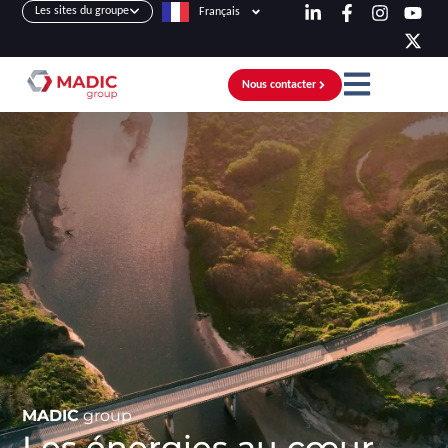
Les sites du groupe
Français
Nous contacter
MADIC
group
Les énergies au cœur