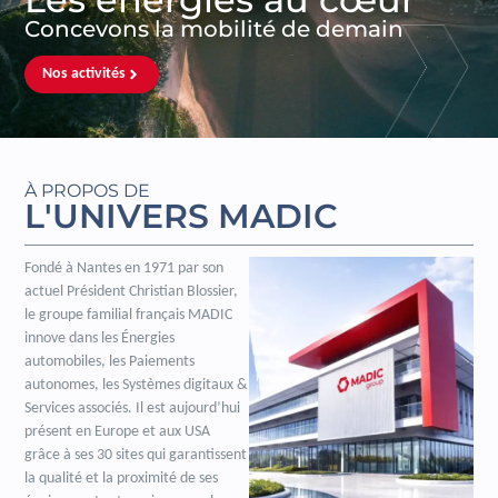
Concevons la mobilité de demain
Nos activités
À PROPOS DE
L'UNIVERS MADIC
Fondé à Nantes en 1971 par son
actuel Président Christian Blossier,
le groupe familial français MADIC
innove dans les Énergies
automobiles, les Paiements
autonomes, les Systèmes digitaux &
Services associés. Il est aujourd’hui
présent en Europe et aux USA
grâce à ses 30 sites qui garantissent
la qualité et la proximité de ses