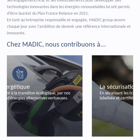
Ses engagements RSE et ses investissements pour développer des
technologies innovantes dans les énergies renouvelables lui ont permis
d’être lauréat du Plan France Relance en 2021.
En tant qu’entreprise responsable et engagée, MADIC group œuvre
chaque jour avec l’ambition de devenir une référence internationale et
innovante.
Chez MADIC, nous contribuons à...
La sécurisation bancaire
En sécurisant les transactions bancaires, par notre offre
labelisée et certifiée de paiements autonomes.