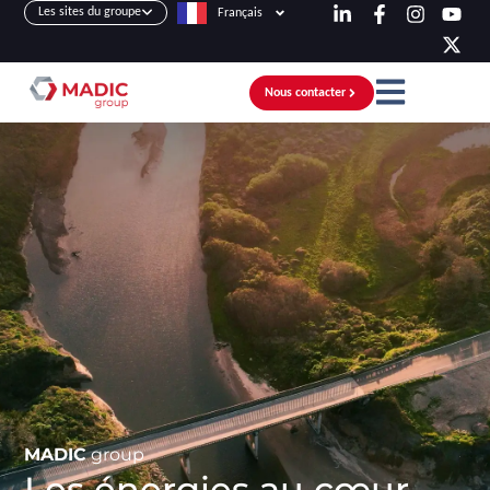
Les sites du groupe
Français
Nous contacter
MADIC
group
Les énergies au cœur