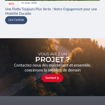
11 mars 2026
IRVE
H
Une Flotte Toujours Plus Verte : Notre Engagement pour une
Ina
Mobilité Durable
And
Lire l’article
L
VOUS AVEZ UN
PROJET ?
Contactez-nous dès maintenant et ensemble,
concevons la mobilité de demain
Contact