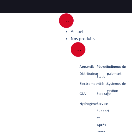
Accueil
Nos produits
Appareils
Pétroéquipements
Systèmes de
Distributeur
paiement
Station
Électromobilité
mobile
Systèmes de
gestion
GNV
Stockage
Hydrogène
Service
Support
et
Après
Vente