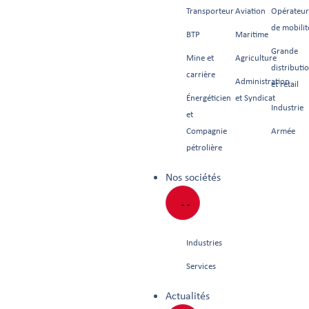
Transporteur
Aviation
Opérateur
de mobilit
BTP
Maritime
Grande
Mine et
Agriculture
distributi
carrière
Administration
et retail
Énergéticien
et Syndicat
Industrie
et
Compagnie
Armée
pétrolière
Nos sociétés
Industries
Services
Actualités