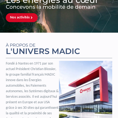
Concevons la mobilité de demain
Nos activités
À PROPOS DE
L'UNIVERS MADIC
Fondé à Nantes en 1971 par son
actuel Président Christian Blossier,
le groupe familial français MADIC
innove dans les Énergies
automobiles, les Paiements
autonomes, les Systèmes digitaux &
Services associés. Il est aujourd’hui
présent en Europe et aux USA
grâce à ses 30 sites qui garantissent
la qualité et la proximité de ses