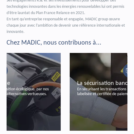
Ses engagements RSE et ses investissements pour développer des
technologies innovantes dans les énergies renouvelables lui ont permis
d’être lauréat du Plan France Relance en 2021.
En tant qu’entreprise responsable et engagée, MADIC group œuvre
chaque jour avec l’ambition de devenir une référence internationale et
innovante.
Chez MADIC, nous contribuons à...
La sécurisation bancaire
En sécurisant les transactions bancaires, par notre offre
labelisée et certifiée de paiements autonomes.