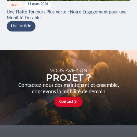
11 mars 2026
IRVE
H
Une Flotte Toujours Plus Verte : Notre Engagement pour une
Ina
Mobilité Durable
And
Lire l’article
L
VOUS AVEZ UN
PROJET ?
Contactez-nous dès maintenant et ensemble,
concevons la mobilité de demain
Contact