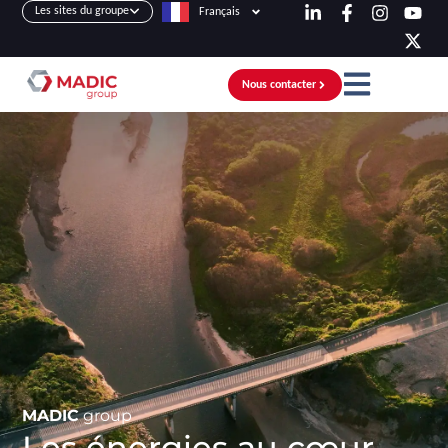
Les sites du groupe
Français
Nous contacter
MADIC
group
Les énergies au cœur