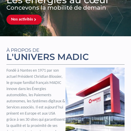
Concevons la mobilité de demain
Nos activités
À PROPOS DE
L'UNIVERS MADIC
Fondé à Nantes en 1971 par son
actuel Président Christian Blossier,
le groupe familial français MADIC
innove dans les Énergies
automobiles, les Paiements
autonomes, les Systèmes digitaux &
Services associés. Il est aujourd’hui
présent en Europe et aux USA
grâce à ses 30 sites qui garantissent
la qualité et la proximité de ses