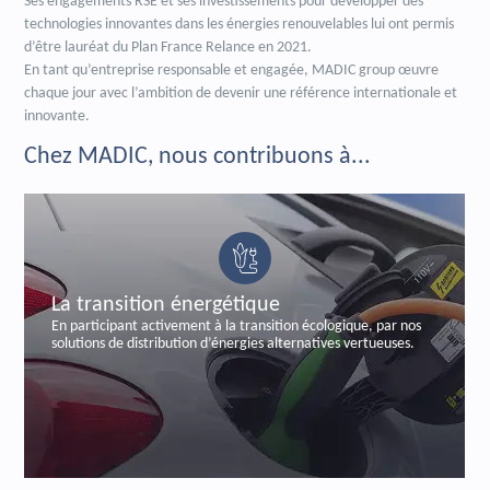
Ses engagements RSE et ses investissements pour développer des
technologies innovantes dans les énergies renouvelables lui ont permis
d’être lauréat du Plan France Relance en 2021.
En tant qu’entreprise responsable et engagée, MADIC group œuvre
chaque jour avec l’ambition de devenir une référence internationale et
innovante.
Chez MADIC, nous contribuons à...
e
La sécurisation bancaire
ition écologique, par nos
En sécurisant les transactions bancaire
alternatives vertueuses.
labelisée et certifiée de paiements a