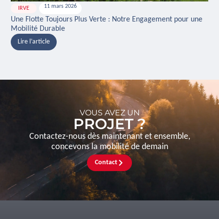
11 mars 2026
IRVE
H
Une Flotte Toujours Plus Verte : Notre Engagement pour une
Ina
Mobilité Durable
And
Lire l’article
L
VOUS AVEZ UN
PROJET ?
Contactez-nous dès maintenant et ensemble,
concevons la mobilité de demain
Contact