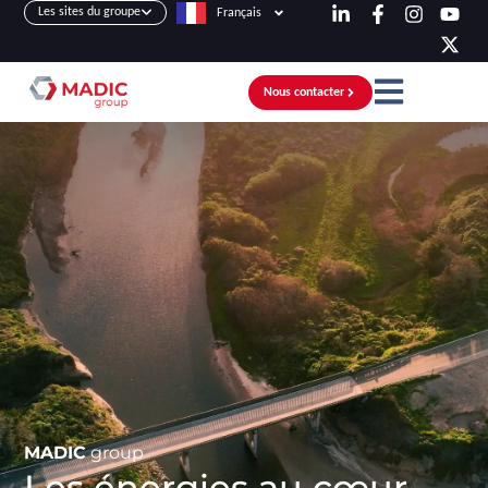
Les sites du groupe
Français
Nous contacter
MADIC
group
Les énergies au cœur