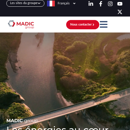
Les sites du groupe
Français
Nous contacter
MADIC
group
Les énergies au cœur