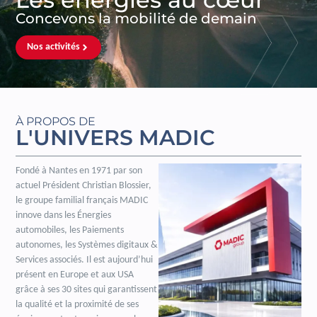
Concevons la mobilité de demain
Nos activités
À PROPOS DE
L'UNIVERS MADIC
Fondé à Nantes en 1971 par son
actuel Président Christian Blossier,
le groupe familial français MADIC
innove dans les Énergies
automobiles, les Paiements
autonomes, les Systèmes digitaux &
Services associés. Il est aujourd’hui
présent en Europe et aux USA
grâce à ses 30 sites qui garantissent
la qualité et la proximité de ses