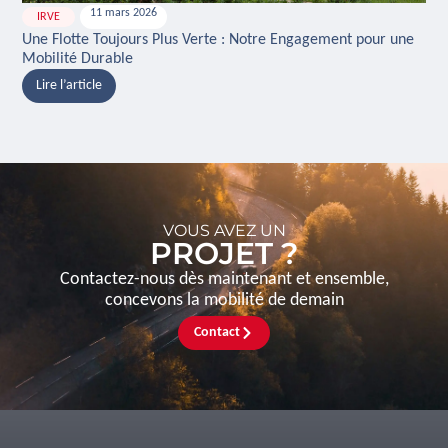
11 mars 2026
IRVE
H
Une Flotte Toujours Plus Verte : Notre Engagement pour une
Ina
Mobilité Durable
And
Lire l’article
L
VOUS AVEZ UN
PROJET ?
Contactez-nous dès maintenant et ensemble,
concevons la mobilité de demain
Contact