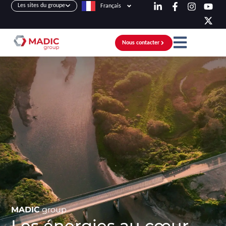
Les sites du groupe
Français
Nous contacter
MADIC
group
Les énergies au cœur