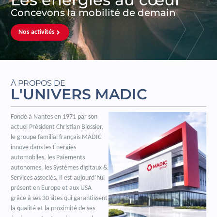
Concevons la mobilité de demain
Nos activités
À PROPOS DE
L'UNIVERS MADIC
Fondé à Nantes en 1971 par son
actuel Président Christian Blossier,
le groupe familial français MADIC
innove dans les Énergies
automobiles, les Paiements
autonomes, les Systèmes digitaux &
Services associés. Il est aujourd’hui
présent en Europe et aux USA
grâce à ses 30 sites qui garantissent
la qualité et la proximité de ses