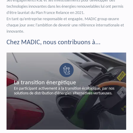
Ses engagements RSE et ses investissements pour développer des
technologies innovantes dans les énergies renouvelables lui ont permis
d’être lauréat du Plan France Relance en 2021.
En tant qu’entreprise responsable et engagée, MADIC group œuvre
chaque jour avec l’ambition de devenir une référence internationale et
innovante.
Chez MADIC, nous contribuons à...
La sécurisation bancaire
n écologique, par nos
En sécurisant les transactions bancaires, pa
rnatives vertueuses.
labelisée et certifiée de paiements autono