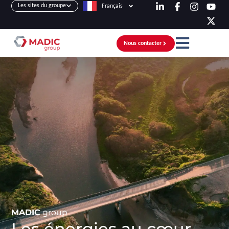
Les sites du groupe
Français
Nous contacter
MADIC
group
Les énergies au cœur