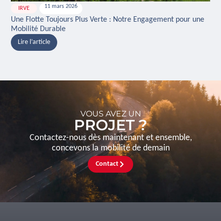
11 mars 2026
IRVE
H
Une Flotte Toujours Plus Verte : Notre Engagement pour une
Ina
Mobilité Durable
And
Lire l’article
L
VOUS AVEZ UN
PROJET ?
Contactez-nous dès maintenant et ensemble,
concevons la mobilité de demain
Contact