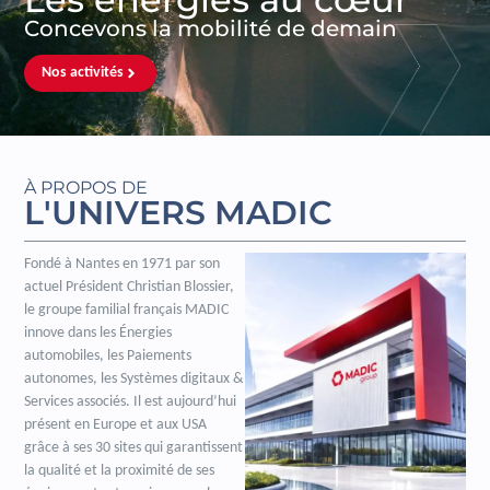
Concevons la mobilité de demain
Nos activités
À PROPOS DE
L'UNIVERS MADIC
Fondé à Nantes en 1971 par son
actuel Président Christian Blossier,
le groupe familial français MADIC
innove dans les Énergies
automobiles, les Paiements
autonomes, les Systèmes digitaux &
Services associés. Il est aujourd’hui
présent en Europe et aux USA
grâce à ses 30 sites qui garantissent
la qualité et la proximité de ses