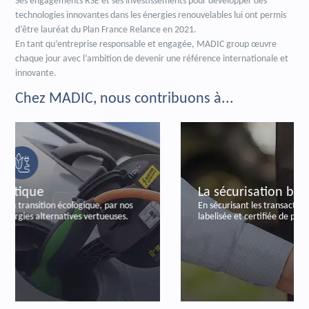
Ses engagements RSE et ses investissements pour développer des
technologies innovantes dans les énergies renouvelables lui ont permis
d’être lauréat du Plan France Relance en 2021.
En tant qu’entreprise responsable et engagée, MADIC group œuvre
chaque jour avec l’ambition de devenir une référence internationale et
innovante.
Chez MADIC, nous contribuons à...
La sécurisation bancaire
En sécurisant les transactions bancaires, par notre offre
labelisée et certifiée de paiements autonomes.