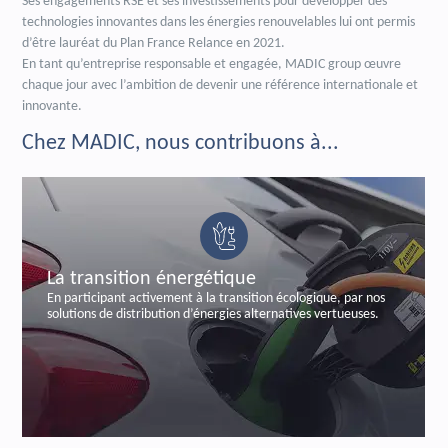
Ses engagements RSE et ses investissements pour développer des
technologies innovantes dans les énergies renouvelables lui ont permis
d’être lauréat du Plan France Relance en 2021.
En tant qu’entreprise responsable et engagée, MADIC group œuvre
chaque jour avec l’ambition de devenir une référence internationale et
innovante.
Chez MADIC, nous contribuons à...
 énergétique
La sécurisation
ement à la transition écologique, par nos
En sécurisant les trans
ution d’énergies alternatives vertueuses.
labelisée et certifiée