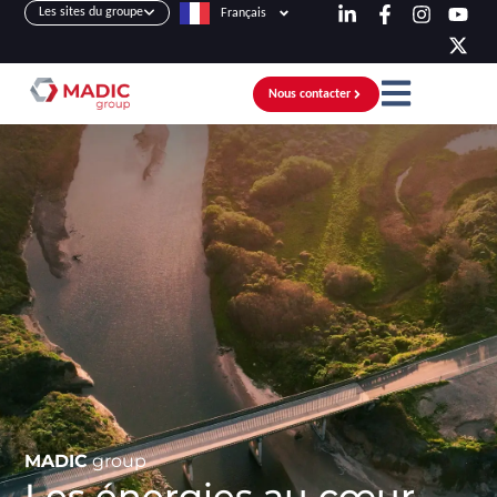
Les sites du groupe
Français
Nous contacter
MADIC
group
Les énergies au cœur