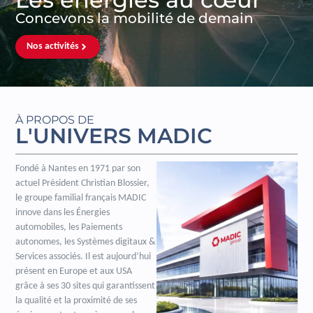
Concevons la mobilité de demain
Nos activités
À PROPOS DE
L'UNIVERS MADIC
Fondé à Nantes en 1971 par son
actuel Président Christian Blossier,
le groupe familial français MADIC
innove dans les Énergies
automobiles, les Paiements
autonomes, les Systèmes digitaux &
Services associés. Il est aujourd’hui
présent en Europe et aux USA
grâce à ses 30 sites qui garantissent
la qualité et la proximité de ses