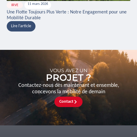
11 mars 2026
IRVE
H
Une Flotte Toujours Plus Verte : Notre Engagement pour une
Ina
Mobilité Durable
And
Lire l’article
L
VOUS AVEZ UN
PROJET ?
Contactez-nous dès maintenant et ensemble,
concevons la mobilité de demain
Contact