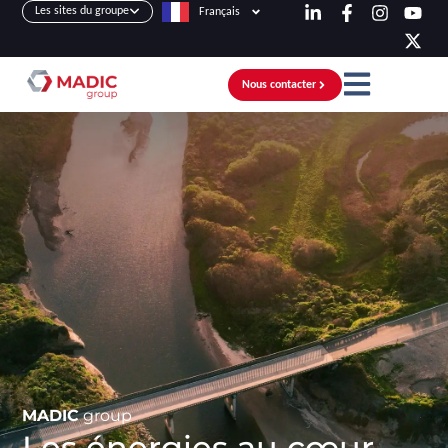
Les sites du groupe
Français
Nous contacter
MADIC
group
Les énergies au cœur