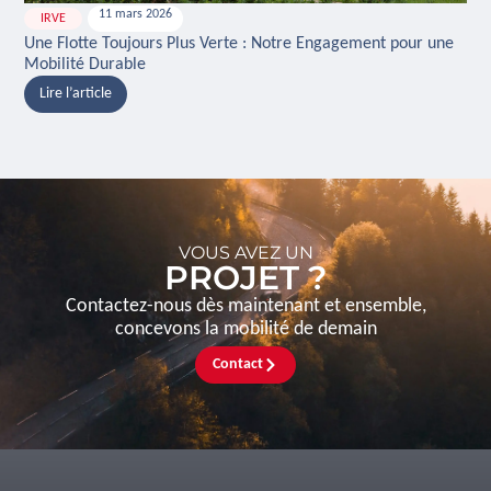
11 mars 2026
IRVE
H
Une Flotte Toujours Plus Verte : Notre Engagement pour une
Ina
Mobilité Durable
And
Lire l’article
L
VOUS AVEZ UN
PROJET ?
Contactez-nous dès maintenant et ensemble,
concevons la mobilité de demain
Contact