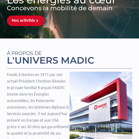
Concevons la mobilité de demain
Nos activités
À PROPOS DE
L'UNIVERS MADIC
Fondé à Nantes en 1971 par son
actuel Président Christian Blossier,
le groupe familial français MADIC
innove dans les Énergies
automobiles, les Paiements
autonomes, les Systèmes digitaux &
Services associés. Il est aujourd’hui
présent en Europe et aux USA
grâce à ses 30 sites qui garantissent
la qualité et la proximité de ses