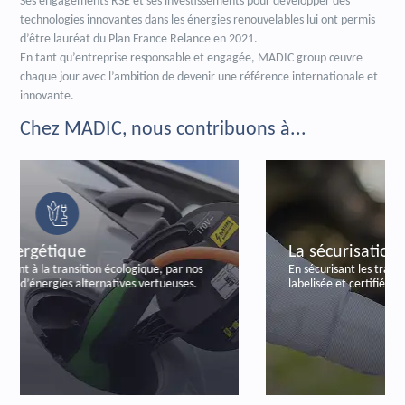
Ses engagements RSE et ses investissements pour développer des
technologies innovantes dans les énergies renouvelables lui ont permis
d’être lauréat du Plan France Relance en 2021.
En tant qu’entreprise responsable et engagée, MADIC group œuvre
chaque jour avec l’ambition de devenir une référence internationale et
innovante.
Chez MADIC, nous contribuons à...
La sécurisation bancaire
En sécurisant les transactions bancaires, par notre offre
labelisée et certifiée de paiements autonomes.