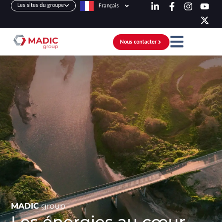
Les sites du groupe
Français
Nous contacter
MADIC
group
Les énergies au cœur