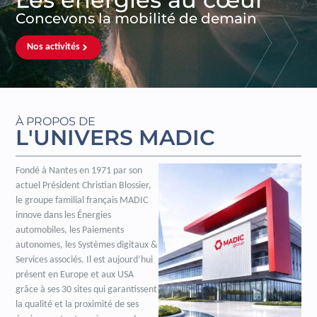
Concevons la mobilité de demain
Nos activités
À PROPOS DE
L'UNIVERS MADIC
Fondé à Nantes en 1971 par son
actuel Président Christian Blossier,
le groupe familial français MADIC
innove dans les Énergies
automobiles, les Paiements
autonomes, les Systèmes digitaux &
Services associés. Il est aujourd’hui
présent en Europe et aux USA
grâce à ses 30 sites qui garantissent
la qualité et la proximité de ses