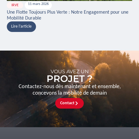
11 mars 2026
IRVE
H
Une Flotte Toujours Plus Verte : Notre Engagement pour une
Ina
Mobilité Durable
And
Lire l’article
L
VOUS AVEZ UN
PROJET ?
Contactez-nous dès maintenant et ensemble,
concevons la mobilité de demain
Contact