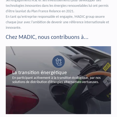
Ses engagements RSE et ses investissements pour développer des
technologies innovantes dans les énergies renouvelables lui ont permis
d’être lauréat du Plan France Relance en 2021.
En tant qu’entreprise responsable et engagée, MADIC group œuvre
chaque jour avec l’ambition de devenir une référence internationale et
innovante.
Chez MADIC, nous contribuons à...
La sécurisation bancaire
n écologique, par nos
En sécurisant les transactions bancaires, pa
rnatives vertueuses.
labelisée et certifiée de paiements autono