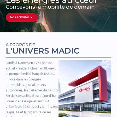
Concevons la mobilité de demain
Nos activités
À PROPOS DE
L'UNIVERS MADIC
Fondé à Nantes en 1971 par son
actuel Président Christian Blossier,
le groupe familial français MADIC
innove dans les Énergies
automobiles, les Paiements
autonomes, les Systèmes digitaux &
Services associés. Il est aujourd’hui
présent en Europe et aux USA
grâce à ses 30 sites qui garantissent
la qualité et la proximité de ses