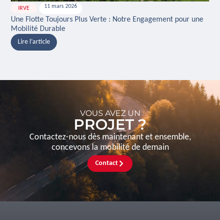
11 mars 2026
IRVE
H
Une Flotte Toujours Plus Verte : Notre Engagement pour une
Ina
Mobilité Durable
And
Lire l’article
L
VOUS AVEZ UN
PROJET ?
Contactez-nous dès maintenant et ensemble,
concevons la mobilité de demain
Contact