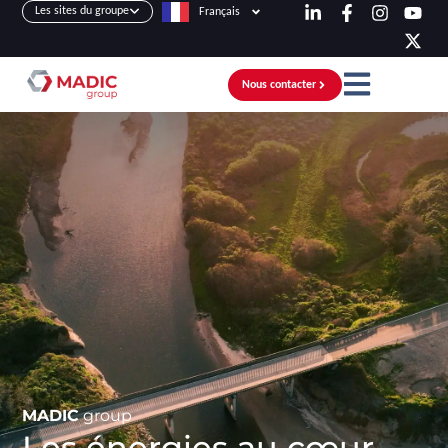
Les sites du groupe
Français
Nous contacter
MADIC
group
Les énergies au cœur