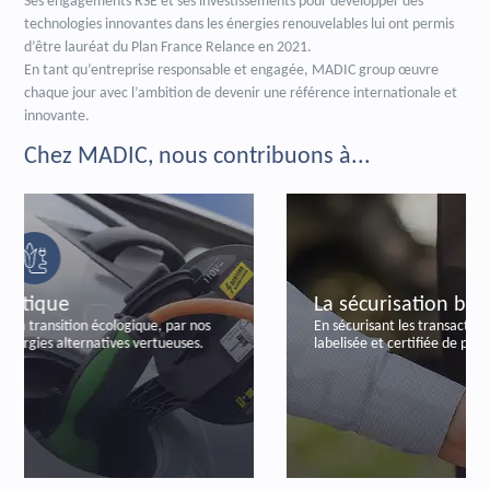
Ses engagements RSE et ses investissements pour développer des
technologies innovantes dans les énergies renouvelables lui ont permis
d’être lauréat du Plan France Relance en 2021.
En tant qu’entreprise responsable et engagée, MADIC group œuvre
chaque jour avec l’ambition de devenir une référence internationale et
innovante.
Chez MADIC, nous contribuons à...
La sécurisation bancaire
En sécurisant les transactions bancaires, par notre offre
labelisée et certifiée de paiements autonomes.