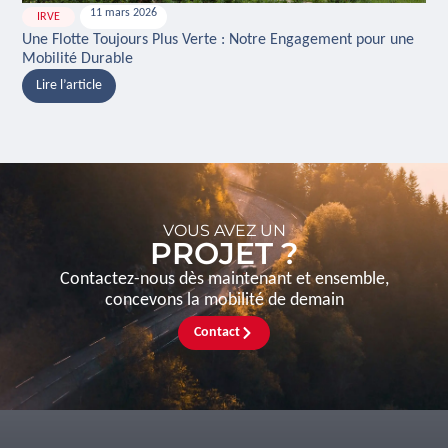
11 mars 2026
IRVE
H
Une Flotte Toujours Plus Verte : Notre Engagement pour une
Ina
Mobilité Durable
And
Lire l’article
L
VOUS AVEZ UN
PROJET ?
Contactez-nous dès maintenant et ensemble,
concevons la mobilité de demain
Contact