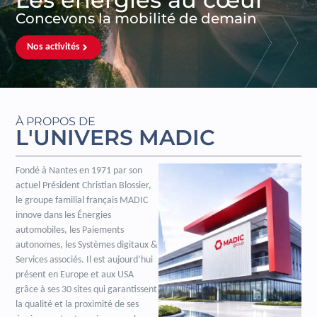
Concevons la mobilité de demain
Nos activités
À PROPOS DE
L'UNIVERS MADIC
Fondé à Nantes en 1971 par son
actuel Président Christian Blossier,
le groupe familial français MADIC
innove dans les Énergies
automobiles, les Paiements
autonomes, les Systèmes digitaux &
Services associés. Il est aujourd’hui
présent en Europe et aux USA
grâce à ses 30 sites qui garantissent
la qualité et la proximité de ses