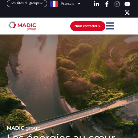
Les sites du groupe
Français
Nous contacter
MADIC
group
Les énergies au cœur