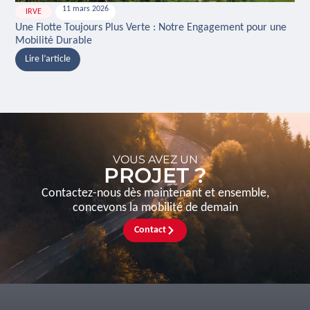
11 mars 2026
IRVE
H
Une Flotte Toujours Plus Verte : Notre Engagement pour une
Ina
Mobilité Durable
And
Lire l’article
L
VOUS AVEZ UN
PROJET ?
Contactez-nous dès maintenant et ensemble,
concevons la mobilité de demain
Contact