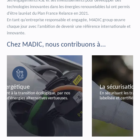
Ses engagements RSE et ses investissements pour développer des
technologies innovantes dans les énergies renouvelables lui ont permis
d’être lauréat du Plan France Relance en 2021.
En tant qu’entreprise responsable et engagée, MADIC group œuvre
chaque jour avec l’ambition de devenir une référence internationale et
innovante.
Chez MADIC, nous contribuons à...
La sécurisation bancaire
En sécurisant les transactions bancaires, par notre offre
labelisée et certifiée de paiements autonomes.