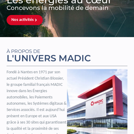
Concevons la mobilité de demain
Nos activités
À PROPOS DE
L'UNIVERS MADIC
Fondé à Nantes en 1971 par son
actuel Président Christian Blossier,
le groupe familial français MADIC
innove dans les Énergies
automobiles, les Paiements
autonomes, les Systèmes digitaux &
Services associés. Il est aujourd’hui
présent en Europe et aux USA
grâce à ses 30 sites qui garantissent
la qualité et la proximité de ses