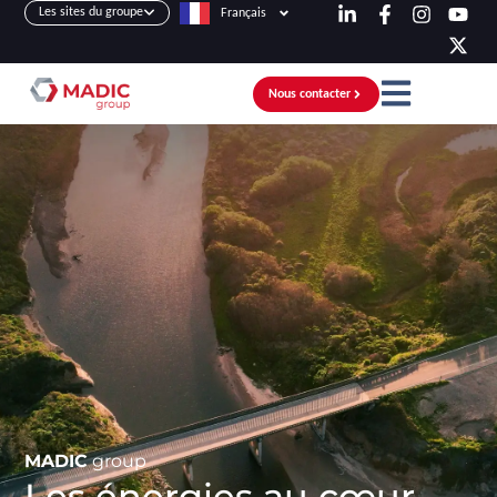
Les sites du groupe
Français
Nous contacter
MADIC
group
Les énergies au cœur